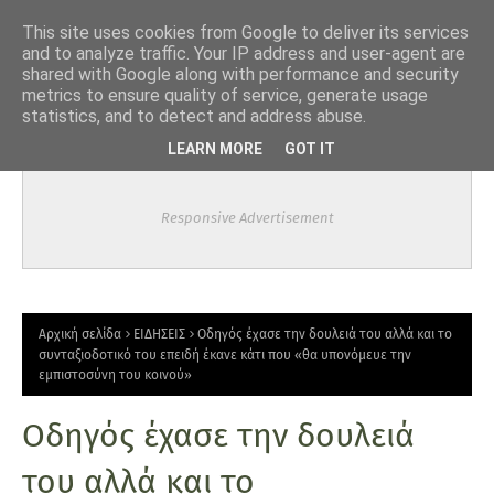
-->
This site uses cookies from Google to deliver its services
and to analyze traffic. Your IP address and user-agent are
shared with Google along with performance and security
metrics to ensure quality of service, generate usage
statistics, and to detect and address abuse.
LEARN MORE
GOT IT
Responsive Advertisement
Αρχική σελίδα
ΕΙΔΗΣΕΙΣ
Οδηγός έχασε την δουλειά του αλλά και το
συνταξιοδοτικό του επειδή έκανε κάτι που «θα υπονόμευε την
εμπιστοσύνη του κοινού»
Οδηγός έχασε την δουλειά
του αλλά και το