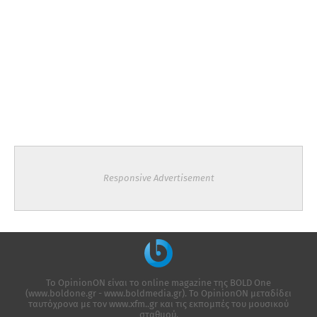
Responsive Advertisement
Το OpinionON είναι το online magazine της ΒΟLD One
(www.boldone.gr - www.boldmedia.gr). Το OpinionON μεταδίδει
ταυτόχρονα με τον www.xfm..gr και τις εκπομπές του μουσικού
σταθμού.