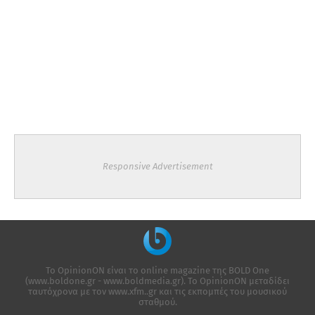
Responsive Advertisement
Το OpinionON είναι το online magazine της ΒΟLD One
(www.boldone.gr - www.boldmedia.gr). Το OpinionON μεταδίδει
ταυτόχρονα με τον www.xfm..gr και τις εκπομπές του μουσικού
σταθμού.