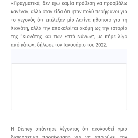
«Πραγματικά, δεν έχω καμία πρόθεση να προσβάλω
κανέναν, αλλά όταν είδα ότι ήταν πολύ περήφανοι για
το γεγονός ότι επέλεξαν μία Λατίνα ηθοποιό για τη
Χιονάτη, αλλά την αποκαλείται ακόμη ως την ιστορία
της “Χιονάτης και των Επτά Νάνων”, με πήρε λίγο
από κάτω», δήλωσε τον Ιανουάριο του 2022.
Η Disney απάντησε λέγοντας ότι ακολουθεί «μια
διαφορετική προσέγγιση» για να αποφύγει την