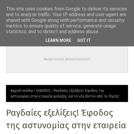
-->
This site uses cookies from Google to deliver its services
and to analyze traffic. Your IP address and user-agent are
shared with Google along with performance and security
metrics to ensure quality of service, generate usage
statistics, and to detect and address abuse.
LEARN MORE
GOT IT
Responsive Advertisement
Αρχική σελίδα
ΕΙΔΗΣΕΙΣ
Ραγδαίες εξελίξεις! Έφοδος της
αστυνομίας στην εταιρεία φύλαξης για τα νέα βίντεο από τα Τέμπη!
Ραγδαίες εξελίξεις! Έφοδος
της αστυνομίας στην εταιρεία