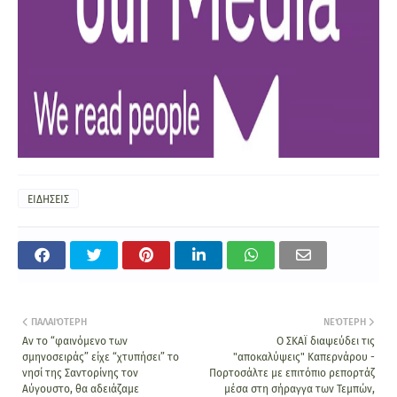
ΕΙΔΗΣΕΙΣ
ΠΑΛΑΙΌΤΕΡΗ
ΝΕΌΤΕΡΗ
Αν το “φαινόμενο των
Ο ΣΚΑΪ διαψεύδει τις
σμηνοσειράς” είχε “χτυπήσει” το
"αποκαλύψεις" Καπερνάρου -
νησί της Σαντορίνης τον
Πορτοσάλτε με επιτόπιο ρεπορτάζ
Αύγουστο, θα αδειάζαμε
μέσα στη σήραγγα των Τεμπών,