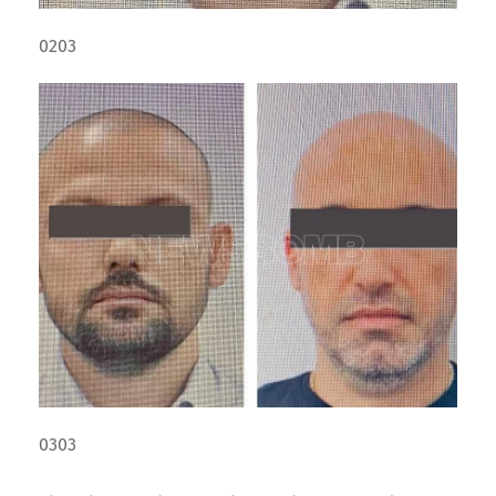
0203
0303