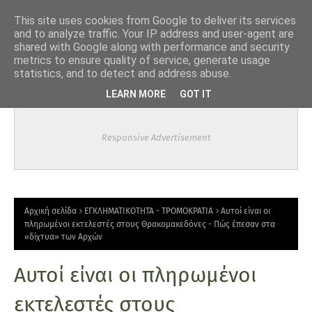
-->
This site uses cookies from Google to deliver its services
and to analyze traffic. Your IP address and user-agent are
shared with Google along with performance and security
metrics to ensure quality of service, generate usage
statistics, and to detect and address abuse.
LEARN MORE
GOT IT
Responsive Advertisement
Αρχική σελίδα
ΕΓΚΛΗΜΑΤΙΚΟΤΗΤΑ - ΤΡΟΜΟΚΡΑΤΙΑ
Αυτοί είναι οι
πληρωμένοι εκτελεστές στους Θρακομακεδόνες - Πώς έπεσαν στα
«δίχτυα» των Αρχών
Αυτοί είναι οι πληρωμένοι
εκτελεστές στους