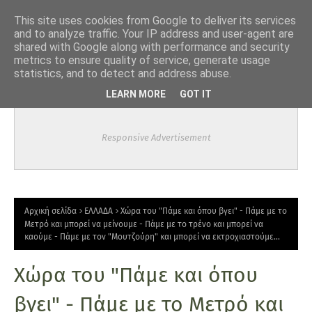
-->
This site uses cookies from Google to deliver its services
and to analyze traffic. Your IP address and user-agent are
shared with Google along with performance and security
metrics to ensure quality of service, generate usage
statistics, and to detect and address abuse.
LEARN MORE
GOT IT
Responsive Advertisement
Αρχική σελίδα
ΕΛΛΑΔΑ
Χώρα του "Πάμε και όπου βγει" - Πάμε με το
Μετρό και μπορεί να μείνουμε - Πάμε με το τρένο και μπορεί να
καούμε - Πάμε με τον "Μουτζούρη" και μπορεί να εκτροχιαστούμε...
Χώρα του "Πάμε και όπου
βγει" - Πάμε με το Μετρό και