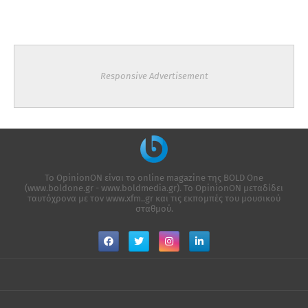
Responsive Advertisement
Το OpinionON είναι το online magazine της ΒΟLD One
(www.boldone.gr - www.boldmedia.gr). Το OpinionON μεταδίδει
ταυτόχρονα με τον www.xfm..gr και τις εκπομπές του μουσικού
σταθμού.