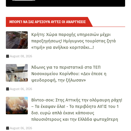
ΜΠΟΡΕΊ ΝΑ ΣΑΣ ΑΡΈΣΟΥΝ ΑΥΤΈΣ ΟΙ ΑΝΑΡΤΉΣΕΙΣ
Κρήτη: Χώρα παροχής υπηρεσιών μέχρι
παρεξηγήσεως! Ημίγυμνος τουρίστας ζητά
«τιμή» για ανήλικο κοριτσάκι...!
August 08, 2026
Άδωνις για το περιστατικό στα ΤΕΠ
Νοσοκομείου Κορίνθου: «Δεν έπεσε η
ψευδοροφή, την ξήλωσαν»
August 06, 2026
Βίντεο-σοκ: Στης Αττικής την ολόμαυρη ράχη!
– Τα έκαψαν όλα! - Το περιβόητο ΑΙΓΙΣ του 1
δισ. ευρώ απλά έκανε κάποιους
πλουσιότερους και την Ελλάδα φωτοχότερη
August 06, 2026