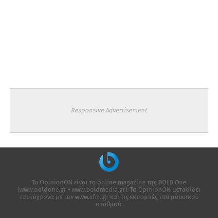
Responsive Advertisement
Το OpinionON είναι το online magazine της ΒΟLD One
(www.boldone.gr - www.boldmedia.gr). Το OpinionON μεταδίδει
ταυτόχρονα με τον www.xfm..gr και τις εκπομπές του μουσικού
σταθμού.