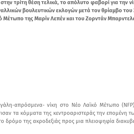
 στην τρίτη θέση τελικά, το απόλυτο φαβορί για την νί
γαλλικών βουλευτικών εκλογών μετά τον θρίαμβο του 
ό Μέτωπο της Μαρίν Λεπέν και του
Ζορντάν Μπαρντελ
εγάλη-απρόσμενα- νίκη στο Νέο Λαϊκό Μέτωπο (NFP)
ισαν τα κόμματα της κεντροαριστεράς την επομένη τ
το δρόμο της ακροδεξιάς προς μια πλειοψηφία διακυβ