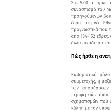
Στις 5.00 το πρωί
συνασπισμό του Μα
προηγούμενων βουλ
έδρες στη νέα Εθ
προγνωστικά που τ
από 134-152 έδρες, 
άλλα μικρότερα κό
Πώς ήρθε η ανα
Καθοριστικό ρόλ
συμμετοχής, η μαζ
των αποσύρσεων 
περιφερειών όπου 
σχηματισμών που ε
κάλπη με τον υποψ