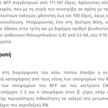
 το NFP συγκέντρωνε από
171-187 έδρες
. Αφήνοντας πί
κρόν, που με τη σειρά του συνετρίβη σε σχέση με τ
ευτικών εκλογών, χάνοντας έως και 100 έδρες, όμως κ
νοσυνέλευση. Υποχωρώντας έτσι στη δεύτερη θέση, 
ο ήθελαν στην τρίτη και με διψήφιο αριθμό βουλευτών
οι ανθεκτικοί Ρεπουμπλικάνοι (LR) από 63-68, ενώ 9-1
μματα.
τροπή
ο στη διαμόρφωση του νέου τοπίου έπαιξαν η εκ
ική καταψήφιση από τους νέους των υποψηφίων του R
των υποψηφίων του NFP και του κεντρώου EN 
υπήρχαν 3 ή και 4 υποψήφιοι στον β΄ γύρο, υπέρ 
ίχε περισσότερες πιθανότητες να εκλεγεί στη μετωπι
ήφιο του ακροδεξιού RN.