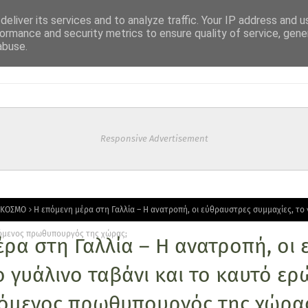
eliver its services and to analyze traffic. Your IP address and 
ormance and security metrics to ensure quality of service, gen
abuse.
Responsive Advertisement
 ΚΟΣΜΟ
Η επόμενη μέρα στη Γαλλία – Η ανατροπή, οι εύθραυστρες συμμαχίες, το 
επόμενος πρωθυπουργός της χώρας;
ρα στη Γαλλία – Η ανατροπή, οι
ο γυάλινο ταβάνι και το καυτό ερ
επόμενος πρωθυπουργός της χώρα