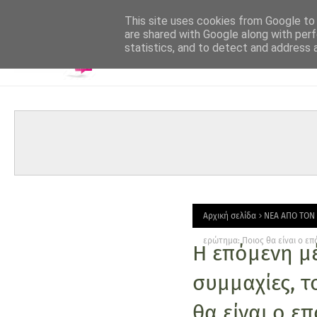
-->
This site uses cookies from Google to d
are shared with Google along with perf
statistics, and to detect and address 
Αρχική σελίδα
ΝΕΑ ΑΠΟ ΤΟΝ
ερώτημα: Ποιος θα είναι ο 
Η επόμενη μέ
συμμαχίες, τ
θα είναι ο 