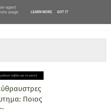
user-agent
erate usage
LEARN MORE
GOT IT
γυάλινο ταβάνι και το καυτό
 εύθραυστρες
ώτημα: Ποιος
ς;