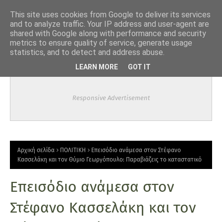
-->
This site uses cookies from Google to deliver its services
and to analyze traffic. Your IP address and user-agent are
shared with Google along with performance and security
metrics to ensure quality of service, generate usage
statistics, and to detect and address abuse.
LEARN MORE
GOT IT
Responsive Advertisement
Αρχική σελίδα
ΠΟΛΙΤΙΚΗ
Επεισόδιο ανάμεσα στον Στέφανο
Κασσελάκη και τον Θύμιο Γεωργόπουλο: Παραβιάζεις το καταστατικό
Επεισόδιο ανάμεσα στον
Στέφανο Κασσελάκη και τον