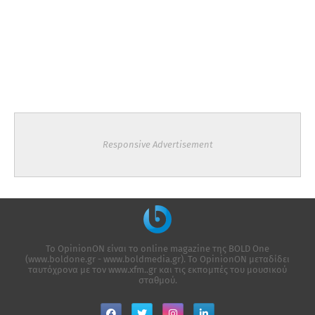
Responsive Advertisement
Το OpinionON είναι το online magazine της ΒΟLD One
(www.boldone.gr - www.boldmedia.gr). Το OpinionON μεταδίδει
ταυτόχρονα με τον www.xfm..gr και τις εκπομπές του μουσικού
σταθμού.