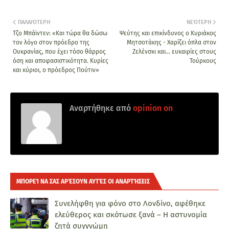
ΠΑΛΑΙΌΤΕΡΗ
ΝΕΌΤΕΡΗ
Τζο Μπάϊντεν: «Και τώρα θα δώσω
Ψεύτης και επικίνδυνος ο Κυριάκος
τον λόγο στον πρόεδρο της
Μητσοτάκης - Χαρίζει όπλα στον
Ουκρανίας, που έχει τόσο θάρρος
Ζελένσκι και… ευκαιρίες στους
όση και αποφασιστικότητα. Κυρίες
Τούρκους
και κύριοι, ο πρόεδρος Πούτιν»
Αναρτήθηκε από
opinion on
ΜΠΟΡΕΊ ΝΑ ΣΑΣ ΑΡΈΣΟΥΝ ΑΥΤΈΣ ΟΙ ΑΝΑΡΤΉΣΕΙΣ
Συνελήφθη για φόνο στο Λονδίνο, αφέθηκε
ελεύθερος και σκότωσε ξανά – Η αστυνομία
ζητά συγγνώμη