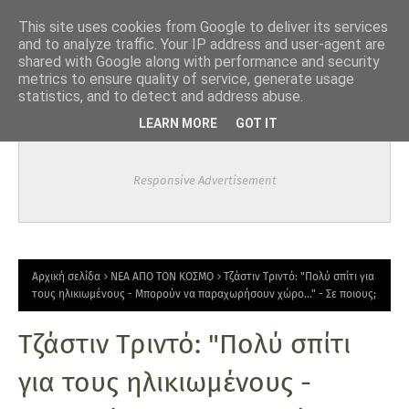
-->
This site uses cookies from Google to deliver its services
and to analyze traffic. Your IP address and user-agent are
shared with Google along with performance and security
metrics to ensure quality of service, generate usage
statistics, and to detect and address abuse.
LEARN MORE
GOT IT
Responsive Advertisement
Αρχική σελίδα
ΝΕΑ ΑΠΟ ΤΟΝ ΚΟΣΜΟ
Τζάστιν Τριντό: "Πολύ σπίτι για
τους ηλικιωμένους - Μπορούν να παραχωρήσουν χώρο..." - Σε ποιους;
Τζάστιν Τριντό: "Πολύ σπίτι
για τους ηλικιωμένους -