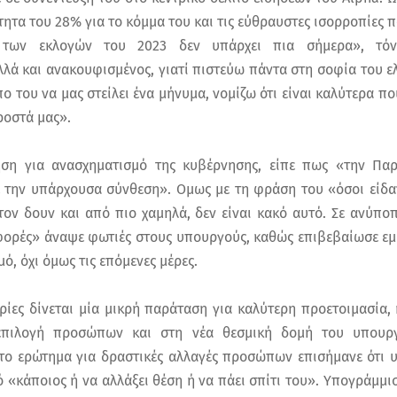
ητα του 28% για το κόμμα του και τις εύθραυστες ισορροπίες π
των εκλογών του 2023 δεν υπάρχει πια σήμερα», τόν
λά και ανακουφισμένος, γιατί πιστεύω πάντα στη σοφία του ελ
ο του να μας στείλει ένα μήνυμα, νομίζω ότι είναι καλύτερα πο
ροστά μας».
ση για ανασχηματισμό της κυβέρνησης, είπε πως «την Πα
ε την υπάρχουσα σύνθεση». Ομως με τη φράση του «όσοι είδ
τον δουν και από πιο χαμηλά, δεν είναι κακό αυτό. Σε ανύπο
φορές» άναψε φωτιές στους υπουργούς, καθώς επιβεβαίωσε ε
ό, όχι όμως τις επόμενες μέρες.
ες δίνεται μία μικρή παράταση για καλύτερη προετοιμασία,
επιλογή προσώπων και στη νέα θεσμική δομή του υπουργ
το ερώτημα για δραστικές αλλαγές προσώπων επισήμανε ότι 
 «κάποιος ή να αλλάξει θέση ή να πάει σπίτι του». Υπογράμμι