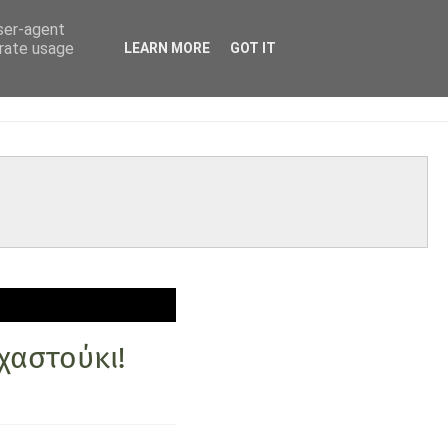
user-agent
erate usage
LEARN MORE
GOT IT
χαστούκι!