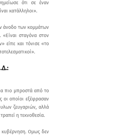
σημείωσε ότι σε έναν
ίναι κατάλληλοι».
ην άνοδο των κομμάτων
. «Είναι σταγόνα στον
» είπε και τόνισε «το
ποτελεσματικοί».
Δ.:
μα πιο μπροστά από το
 οι οποίοι εξέφρασαν
φυλων ζευγαριών, αλλά
τραπεί η τεκνοθεσία.
η κυβέρνηση. Ομως δεν