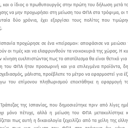
, και ο ίδιος ο πρωθυπουργός στην πρώτη του δήλωση μετά το
ησης να μην προχωρήσει στη μείωση του ΦΠΑ στα τρόφιμα, οι τ
υταία δύο χρόνια, έχει εξοργίσει τους πολίτες που τιμώρη
.
η Ισπανία προχώρησε σε ένα «πείραμα»: αποφάσισε να μειώσει
ύν οι τιμές και να ελαφρυνθούν τα νοικοκυριά της χώρας. Η 
 κίνηση ευελπιστώντας πως το αποτέλεσμα θα είναι θετικό για 
η του ΦΠΑ ήταν προσωρινή και για επιλεγμένα προϊόντα, δ
σχεδιασμός, μάλιστα, προέβλεπε το μέτρο να εφαρμοστεί για έξι
όγω του επίμονου πληθωρισμού επεκτάθηκε η εφαρμογή το
 Τράπεζας της Ισπανίας, που δημοσιεύτηκε πριν από λίγες ημ
χι μόνο πέτυχε, αλλά η μείωση του ΦΠΑ μετακυλίστηκε κ
ζεται πως αυτή η δικαιολογία ξεχειλίζει από τα χείλη της ελλ