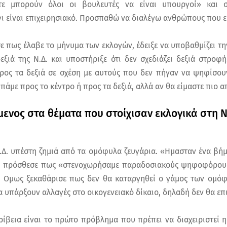
τε μπορούν όλοι οι βουλευτές να είναι υπουργοί» και 
ι είναι επιχειρησιακό. Προσπαθώ να διαλέγω ανθρώπους που ε
ε πως έλαβε το μήνυμα των εκλογών, έδειξε να υποβαθμίζει τ
εξιά της Ν.Δ. και υποστήριξε ότι δεν σχεδιάζει δεξιά στροφή
ρος τα δεξιά σε σχέση με αυτούς που δεν πήγαν να ψηφίσουν
 πάμε προς το κέντρο ή προς τα δεξιά, αλλά αν θα είμαστε πιο α
ενος στα θέματα που στοίχισαν εκλογικά στη Ν.
Ν.Δ. υπέστη ζημιά από τα ομόφυλα ζευγάρια. «Ημασταν ένα βή
αι πρόσθεσε πως «στενοχωρήσαμε παραδοσιακούς ψηφοφόρους
. Ομως ξεκαθάρισε πως δεν θα καταργηθεί ο γάμος των ομό
α υπάρξουν αλλαγές στο οικογενειακό δίκαιο, δηλαδή δεν θα επι
κρίβεια είναι το πρώτο πρόβλημα που πρέπει να διαχειριστεί 