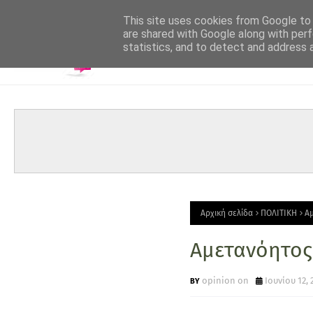
-->
This site uses cookies from Google to d
are shared with Google along with perf
statistics, and to detect and address 
Αρχική σελίδα
ΠΟΛΙΤΙΚΗ
Αμ
Αμετανόητος
opinion on
Ιουνίου 12, 