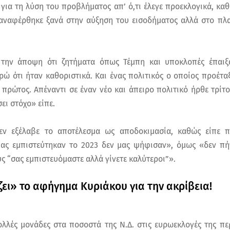
 για τη λύση του προβλήματος απ’ ό,τι έλεγε προεκλογικά, καθ
αναφέρθηκε ξανά στην αύξηση του εισοδήματος αλλά στο πλ
την άποψη ότι ζητήματα όπως Τέμπη και υποκλοπές έπαιξ
ώ ότι ήταν καθοριστικά. Και ένας πολιτικός ο οποίος προέτα
 πρώτος. Απέναντι σε έναν νέο και άπειρο πολιτικό ήρθε τρίτο
ει στόχο» είπε.
εν εξέλαβε το αποτέλεσμα ως αποδοκιμασία, καθώς είπε 
μας εμπιστεύτηκαν το 2023 δεν μας ψήφισαν», όμως «δεν πή
υς “σας εμπιστευόμαστε αλλά γίνετε καλύτεροι”».
ζει» το αφήγημα Κυριάκου για την ακρίβεια!
ολλές μονάδες στα ποσοστά της Ν.Δ. στις ευρωεκλογές της πε