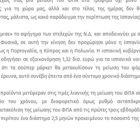
νεχώς πως μια μείωση του ΦΠΑ στα τρόφιμα όχι μόνο θ
ς για τη χώρα μας, αλλά και στο τέλος της ημέρας δεν θ
ας, μάλιστα, ως κακό παράδειγμα την περίπτωση της Ισπανίας
μισε» το αφήγημα των στελεχών της Ν.Δ. και αποδεικνύει με 
 Φυσικά, σε αυτή την κίνηση δεν προχώρησε μόνο η Ισπανί
ως η Πορτογαλία, η Κύπρος και η Πολωνία. Η ισπανική κυβέρνη
οδηγήσει σε εξοικονόμηση 1,32 δισ. ευρώ για τα ισπανικά νοι
ότι τα σούπερ μάρκετ θα μετακυλίσουν τη μείωση του φόρου
 έρευνα, αυτό συνέβη έπειτα από ένα σύντομο χρονικό διάστημ
 προϊόντα μετέφεραν στις τιμές λιανικής τη μείωση του ΦΠΑ 
ο του χρόνου, με διαφορετικό όμως ρυθμό ανταπόκρισ
τακύλιση της μείωσης του ΦΠΑ από τις πρώτες τρεις εβδομάδ
 περίπου ένα διάστημα 2,5 μηνών προκειμένου το ποσοστό της