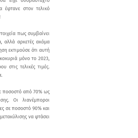
α είχε δυσβάσταχτο
α έφτανε στον τελικό
!
στοιχεία πως συμβαίνει
α, αλλά αρκετές ακόμα
ση εκτιμούσε ότι αυτή
κοκυριά μόνο το 2023,
 στις τελικές τιμές.
α.
σε ποσοστό από 70% ως
ης. Οι λιανέμποροι
ες σε ποσοστό 90% και
 μετακύλισης να φτάσει