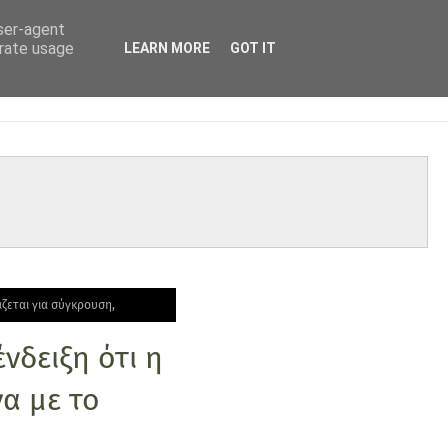
user-agent
erate usage
LEARN MORE
GOT IT
άζεται για σύγκρουση,
νδειξη ότι η
α με το