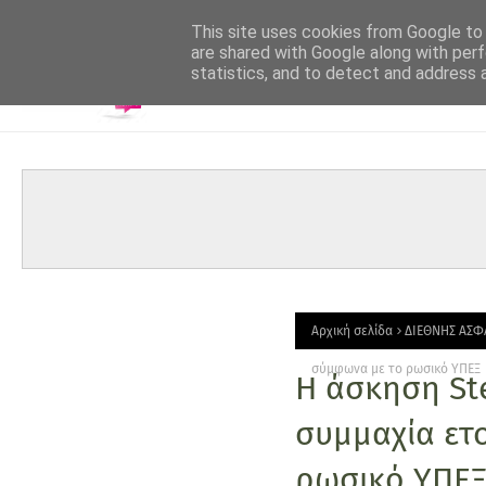
-->
This site uses cookies from Google to d
are shared with Google along with perf
statistics, and to detect and address 
Αρχική σελίδα
ΔΙΕΘΝΗΣ ΑΣΦ
σύμφωνα με το ρωσικό ΥΠΕΞ
Η άσκηση Ste
συμμαχία ετ
ρωσικό ΥΠΕ