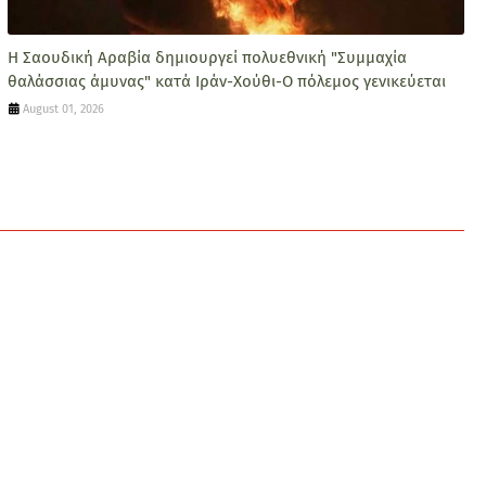
Η Σαουδική Αραβία δημιουργεί πολυεθνική "Συμμαχία
θαλάσσιας άμυνας" κατά Ιράν-Χούθι-Ο πόλεμος γενικεύεται
August 01, 2026