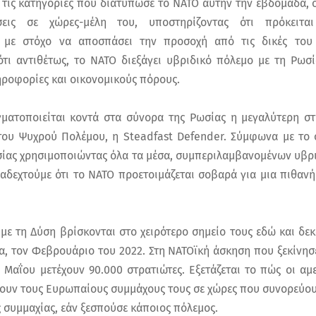
τις κατηγορίες που διατύπωσε το ΝΑΤΟ αυτήν την εβδομάδα, ό
σεις σε χώρες-μέλη του, υποστηρίζοντας ότι πρόκειτα
με στόχο να αποσπάσει την προσοχή από τις δικές του δ
ότι αντιθέτως, το ΝΑΤΟ διεξάγει υβριδικό πόλεμο με τη Ρωσία
ηροφορίες και οικονομικούς πόρους.
ματοποιείται κοντά στα σύνορα της Ρωσίας η μεγαλύτερη σ
ου Ψυχρού Πολέμου, η Steadfast Defender. Σύμφωνα με το σ
ωσίας χρησιμοποιώντας όλα τα μέσα, συμπεριλαμβανομένων υβρ
αδεχτούμε ότι το ΝΑΤΟ προετοιμάζεται σοβαρά για μια πιθανή
 με τη Δύση βρίσκονται στο χειρότερο σημείο τους εδώ και δεκ
α, τον Φεβρουάριο του 2022. Στη ΝΑΤΟϊκή άσκηση που ξεκίνησε
 Μαΐου μετέχουν 90.000 στρατιώτες. Εξετάζεται το πώς οι αμε
ουν τους Ευρωπαίους συμμάχους τους σε χώρες που συνορεύουν
 συμμαχίας, εάν ξεσπούσε κάποιος πόλεμος.