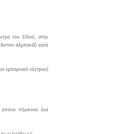
ντρο του Σίδνεϊ, στην
 Άντονι Αλμπανέζι κατά
του εμπορικού κέντρου)
 οποίοι πήγαιναν ένα
παιων πράξεων”.