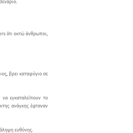
σενάριο.
rs ότι οκτώ άνθρωποι,
ιος, βρει καταφύγιο σε
 να εγκαταλείπουν το
ακτης ανάγκης έφταναν
νάληψη ευθύνης.