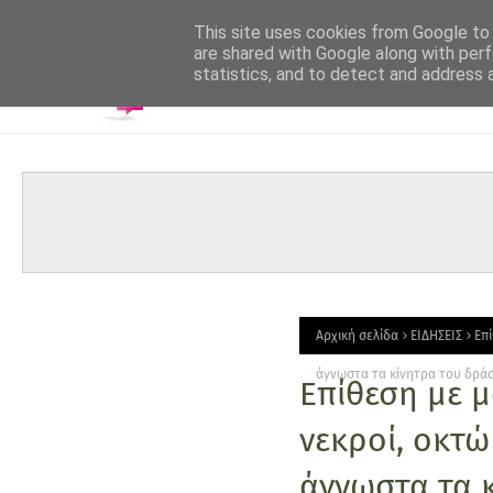
-->
This site uses cookies from Google to d
are shared with Google along with perf
statistics, and to detect and address 
Αρχική σελίδα
ΕΙΔΗΣΕΙΣ
Επί
άγνωστα τα κίνητρα του δρά
Επίθεση με μ
νεκροί, οκτώ
άγνωστα τα 