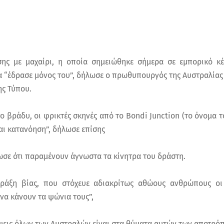
ης με μαχαίρι, η οποία σημειώθηκε σήμερα σε εμπορικό κέ
α “έδρασε μόνος του”, δήλωσε ο πρωθυπουργός της Αυστραλίας
ης Τύπου.
το βράδυ, οι φρικτές σκηνές από το Bondi Junction (το όνομα 
αι κατανόηση”, δήλωσε επίσης
ε ότι παραμένουν άγνωστα τα κίνητρα του δράστη.
ράξη βίας, που στόχευε αδιακρίτως αθώους ανθρώπους οι
να κάνουν τα ψώνια τους”,
ψεις όλων των Αυστραλών είναι στα θύματα αυτών των αποτρό