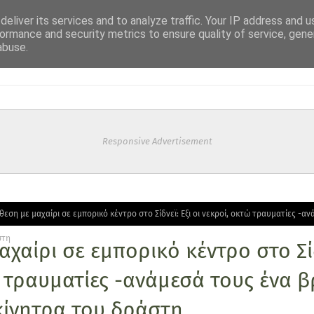
eliver its services and to analyze traffic. Your IP address and 
ormance and security metrics to ensure quality of service, gen
abuse.
Responsive Advertisement
θεση με μαχαίρι σε εμπορικό κέντρο στο Σίδνεϊ: Εξι οι νεκροί, οκτώ τραυματίες -
στη
αχαίρι σε εμπορικό κέντρο στο Σίδν
 τραυματίες -ανάμεσά τους ένα 
κίνητρα του δράστη