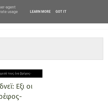
user-agent
erate usage
LEARN MORE
GOT IT
ανάμεσά τους ένα βρέφος-
εϊ: Εξι οι
βρέφος-