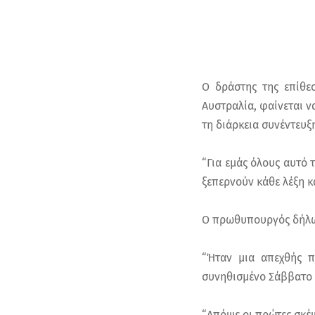
Ο δράστης της επίθεσ
Αυστραλία, φαίνεται ν
τη διάρκεια συνέντευξ
“Για εμάς όλους αυτό 
ξεπερνούν κάθε λέξη κ
Ο πρωθυπουργός δήλωσ
“Ήταν μια απεχθής π
συνηθισμένο Σάββατο 
“Απόψε οι πρώτες σκέ