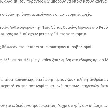
, αλλά επί του παρόντος δεν μπορούν να αποκλείσουν κανένα 
αι ο δράστης, όπως ανακοίνωσαν οι αστυνομικές αρχές.
σίας Ασθενοφόρων της Νέας Νότιας Ουαλίας δήλωσε στο Reute
κι ενός παιδιού έχουν μεταφερθεί στο νοσοκομείο.
ς δήλωσαν στο Reuters ότι ακούστηκαν πυροβολισμοί.
ς δήλωσε ότι είδε μία γυναίκα ξαπλωμένη στο έδαφος πριν ο ίδ
στα μέσα κοινωνικής δικτύωσης εμφανίζουν πλήθη ανθρώπων
 περιπολικά της αστυνομίας και οχήματα των υπηρεσιών έκτ
ύν για ενδεχόμενο τρομοκρατίας. Μεχρι στιγμής δεν υπάρχει α