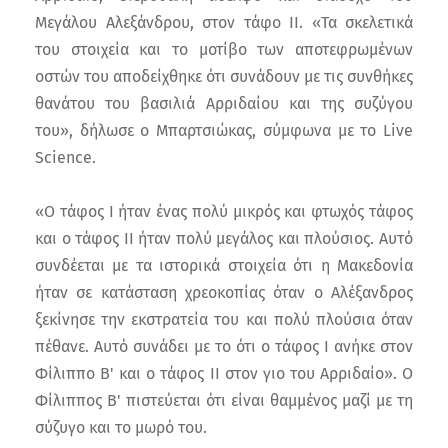
Μεγάλου Αλεξάνδρου, στον τάφο ΙΙ. «Τα σκελετικά
του στοιχεία και το μοτίβο των αποτεφρωμένων
οστών του αποδείχθηκε ότι συνάδουν με τις συνθήκες
θανάτου του βασιλιά Αρριδαίου και της συζύγου
του», δήλωσε ο Μπαρτσιώκας, σύμφωνα με το Live
Science.
«Ο τάφος Ι ήταν ένας πολύ μικρός και φτωχός τάφος
και ο τάφος ΙΙ ήταν πολύ μεγάλος και πλούσιος. Αυτό
συνδέεται με τα ιστορικά στοιχεία ότι η Μακεδονία
ήταν σε κατάσταση χρεοκοπίας όταν ο Αλέξανδρος
ξεκίνησε την εκστρατεία του και πολύ πλούσια όταν
πέθανε. Αυτό συνάδει με το ότι ο τάφος Ι ανήκε στον
Φίλιππο Β' και ο τάφος ΙΙ στον γιο του Αρριδαίο». Ο
Φίλιππος Β' πιστεύεται ότι είναι θαμμένος μαζί με τη
σύζυγο και το μωρό του.