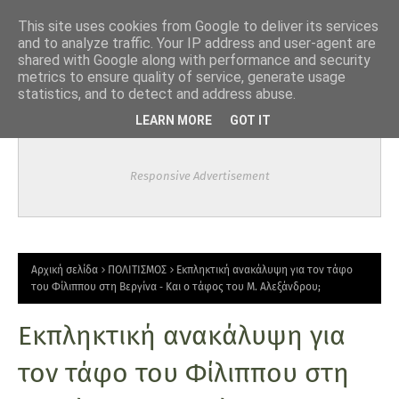
-->
This site uses cookies from Google to deliver its services
and to analyze traffic. Your IP address and user-agent are
shared with Google along with performance and security
metrics to ensure quality of service, generate usage
statistics, and to detect and address abuse.
LEARN MORE
GOT IT
Responsive Advertisement
Αρχική σελίδα
ΠΟΛΙΤΙΣΜΟΣ
Εκπληκτική ανακάλυψη για τον τάφο
του Φίλιππου στη Βεργίνα ‑ Και ο τάφος του Μ. Αλεξάνδρου;
Εκπληκτική ανακάλυψη για
τον τάφο του Φίλιππου στη