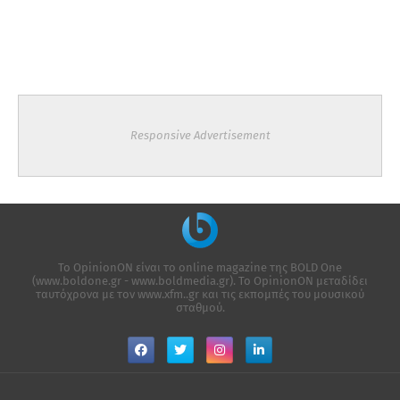
Responsive Advertisement
Το OpinionON είναι το online magazine της ΒΟLD One
(www.boldone.gr - www.boldmedia.gr). Το OpinionON μεταδίδει
ταυτόχρονα με τον www.xfm..gr και τις εκπομπές του μουσικού
σταθμού.