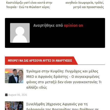
Καστελόριζο γιατί είναι κοντά στην
κινηθούν λεωφορεία, τρόλεϊ,
Τουρκία - Ενώ τα Φώκλαντ κύριε;
μετρό και προαστιακός
Αναρτήθηκε από
opinion on
ΜΠΟΡΕΊ ΝΑ ΣΑΣ ΑΡΈΣΟΥΝ ΑΥΤΈΣ ΟΙ ΑΝΑΡΤΉΣΕΙΣ
Έγκλημα στην Κυψέλη: Πυγμάχος και μέλος
ΜΚΟ ο Αφγανός δράστης - Ο συγκεκριμένος
φόνος στο μεταξύ δεν είναι γυναικοκτονία; Τι
αλλάζει εδώ;
August 06, 2026
Συνελήφθη 26χρονος Αφγανός για τη
δολοφονία της Βρετανίδας που βρέθηκε σε