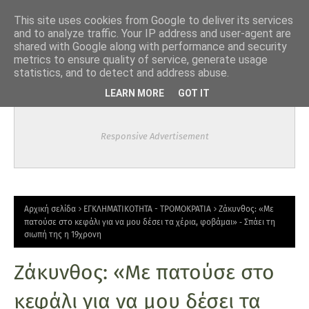
-->
This site uses cookies from Google to deliver its services
and to analyze traffic. Your IP address and user-agent are
shared with Google along with performance and security
metrics to ensure quality of service, generate usage
statistics, and to detect and address abuse.
LEARN MORE
GOT IT
Responsive Advertisement
Αρχική σελίδα
ΕΓΚΛΗΜΑΤΙΚΟΤΗΤΑ - ΤΡΟΜΟΚΡΑΤΙΑ
Ζάκυνθος: «Με
πατούσε στο κεφάλι για να μου δέσει τα χέρια, φοβάμαι» ‑ Σπάει τη
σιωπή της η 19χρονη
Ζάκυνθος: «Με πατούσε στο
κεφάλι για να μου δέσει τα