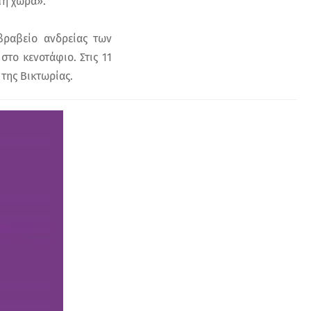
τη χώρα».
βραβείο ανδρείας των
το κενοτάφιο. Στις 11
της Βικτωρίας.