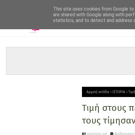
-->
This site uses cookies from Google to d
are shared with Google along with perf
statistics, and to detect and address 
Αρχική σελίδα
ΙΣΤΟΡΙΑ
Τιμ
Τιμή στους π
τους τίμησαν
opinion on
Φεβρουαρίο