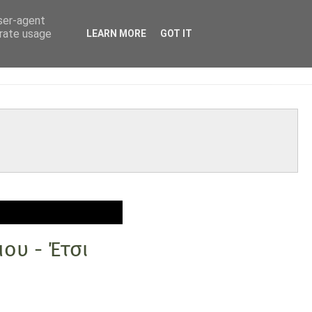
user-agent
erate usage
LEARN MORE
GOT IT
ου - Έτσι