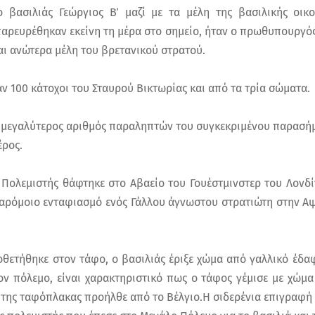
 βασιλιάς Γεώργιος Β΄ μαζί με τα μέλη της βασιλικής οικο
ρευρέθηκαν εκείνη τη μέρα στο σημείο, ήταν ο πρωθυπουργός 
αι ανώτερα μέλη του βρετανικού στρατού.
ν 100 κάτοχοι του Σταυρού Βικτωρίας και από τα τρία σώματα.
ο μεγαλύτερος αριθμός παραληπτών του συγκεκριμένου παρασή
έρος.
Πολεμιστής θάφτηκε στο Αβαείο του Γουέστμινστερ του Λονδί
παρόμοιο ενταφιασμό ενός Γάλλου άγνωστου στρατιώτη στην Α
θετήθηκε στον τάφο, ο βασιλιάς έριξε χώμα από γαλλικό έδαφ
ον πόλεμο, είναι χαρακτηριστικό πως ο τάφος γέμισε με χώμα
ο της ταφόπλακας προήλθε από το Βέλγιο.Η σιδερένια επιγραφ