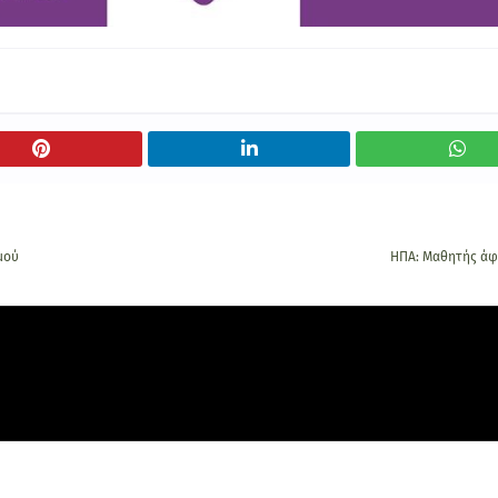
μού
ΗΠΑ: Μαθητής άφη