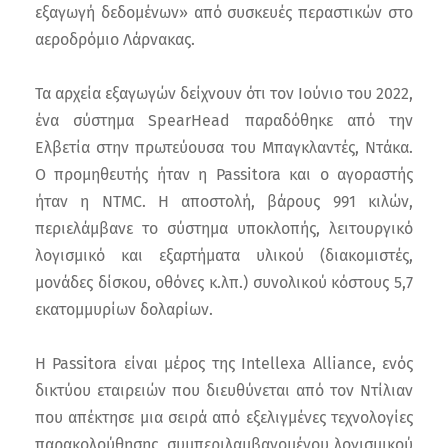
εξαγωγή δεδομένων» από συσκευές περαστικών στο
αεροδρόμιο Λάρνακας.
Τα αρχεία εξαγωγών δείχνουν ότι τον Ιούνιο του 2022,
ένα σύστημα SpearHead παραδόθηκε από την
Ελβετία στην πρωτεύουσα του Μπαγκλαντές, Ντάκα.
Ο προμηθευτής ήταν η Passitora και ο αγοραστής
ήταν η NTMC. Η αποστολή, βάρους 991 κιλών,
περιελάμβανε το σύστημα υποκλοπής, λειτουργικό
λογισμικό και εξαρτήματα υλικού (διακομιστές,
μονάδες δίσκου, οθόνες κ.λπ.) συνολικού κόστους 5,7
εκατομμυρίων δολαρίων.
Η Passitora είναι μέρος της Intellexa Alliance, ενός
δικτύου εταιρειών που διευθύνεται από τον Ντίλιαν
που απέκτησε μια σειρά από εξελιγμένες τεχνολογίες
παρακολούθησης, συμπεριλαμβανομένου λογισμικού