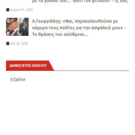
με τα γυαλιά του... "γιατί τον φτύνουν" - Ε, και;
August 01, 2026
Α.Γεωργιάδης: «Ναι, παρακολουθούσα με
κάμερα τους πολίτες για την ασφάλειά μου» -
Το θράσος του απύθμενο...
July 30, 2026
ΔΗΜΟΣΊΕΥΣΗ ΣΧΟΛΊΟΥ
0 Σχόλια