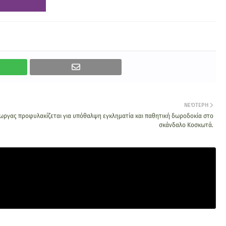
ΝΕΌΤΕΡΗ
ιωργας προφυλακίζεται για υπόθαλψη εγκληματία και παθητική δωροδοκία στο
σκάνδαλο Κοσκωτά.