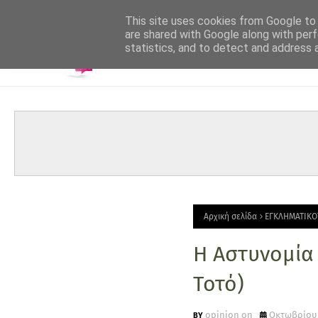
-->
This site uses cookies from Google to d
are shared with Google along with perf
statistics, and to detect and address 
Αρχική σελίδα
ΕΓΚΛΗΜΑΤΙΚΟ
Η Αστυνομία 
Τοτό)
opinion on
Οκτωβρίου 