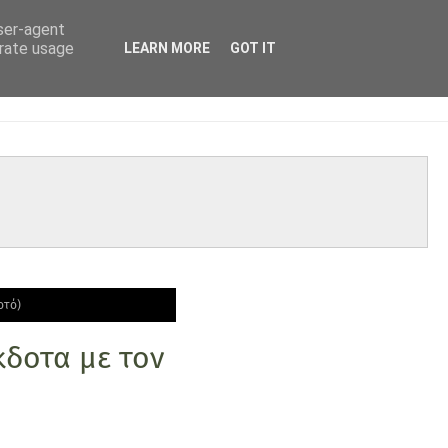
user-agent
erate usage
LEARN MORE
GOT IT
οτό)
κδοτα με τον