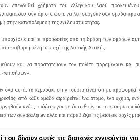
χουν επενδυθεί χρήματα του ελληνικού λαού προκειμένο
 να εκπαιδευτούν άριστα ώστε να λειτουργούν σαν ομάδα προκ
μή στην καταπολέμηση της εγκληματικότητας.
ι υποσχέσεις και οι προσδοκίες από τη δράση των ομάδων αυτ
 πιο επιβαρυμμένη περιοχή της Δυτικής Αττικής.
μεύουν και να προστατεύουν τον πολίτη παραμένουν ΚΑΙ αυ
ι «επισήμων».
ν όλα αυτά, το κερασάκι στην τούρτα είναι ότι με προφορική
ρεσίας, από κάθε ομάδα αφαιρείται ένα άτομο, ένα όχημα, έν
υργηθούν «νέες ομάδες» για να διατεθούν σε περεταίρω φυλάξε
ια των συναδέλφων αλλά και παραβιάζει τις βασικές αρχές μια
ί που δίνουν αυτές τις διαταγές εγγυούνται γι