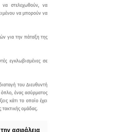
υ να στελεχωθούν, να
ειμένου να μπορούν να
ών για την πάταξη της
τές εγκλωβισμένες σε
 διαταγή του Διευθυντή
α όπλο, ένας ασύρματος
ις κάτι το οποίο έχει
ς τακτικής ομάδας.
α την ασφάλεια