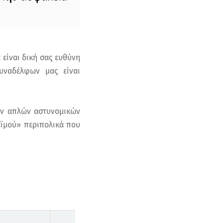
 είναι δική σας ευθύνη
συναδέλφων μας είναι
των απλών αστυνομικών
αϊμού» περιπολικά που