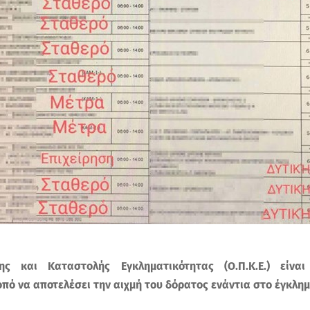
ς και Καταστολής Εγκληματικότητας (Ο.Π.Κ.Ε.) είνα
πό να αποτελέσει την αιχμή του δόρατος ενάντια στο έγκλη