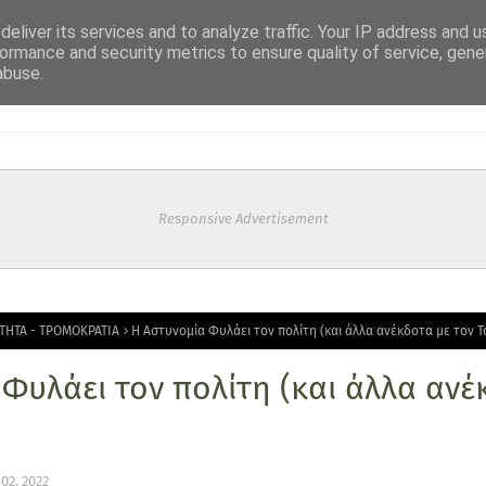
eliver its services and to analyze traffic. Your IP address and 
ormance and security metrics to ensure quality of service, gen
abuse.
Responsive Advertisement
ΤΗΤΑ - ΤΡΟΜΟΚΡΑΤΙΑ
Η Αστυνομία Φυλάει τον πολίτη (και άλλα ανέκδοτα με τον Τ
Φυλάει τον πολίτη (και άλλα ανέ
02, 2022