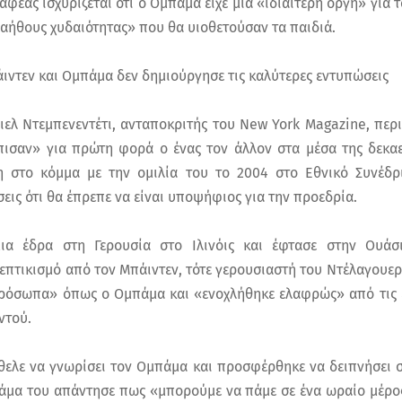
αφέας ισχυρίζεται ότι ο Ομπάμα είχε μια «ιδιαίτερη οργή» για τ
«αήθους χυδαιότητας» που θα υιοθετούσαν τα παιδιά.
ιντεν και Ομπάμα δεν δημιούργησε τις καλύτερες εντυπώσεις
ελ Ντεμπενεντέτι, ανταποκριτής του New York Magazine, πε
πισαν» για πρώτη φορά ο ένας τον άλλον στα μέσα της δεκαε
στο κόμμα με την ομιλία του το 2004 στο Εθνικό Συνέδρ
ις ότι θα έπρεπε να είναι υποψήφιος για την προεδρία.
α έδρα στη Γερουσία στο Ιλινόις και έφτασε στην Ουάσ
επτικισμό από τον Μπάιντεν, τότε γερουσιαστή του Ντέλαγουε
ρόσωπα» όπως ο Ομπάμα και «ενοχλήθηκε ελαφρώς» από τις ε
ντού.
θελε να γνωρίσει τον Ομπάμα και προσφέρθηκε να δειπνήσει σ
άμα του απάντησε πως «μπορούμε να πάμε σε ένα ωραίο μέρο