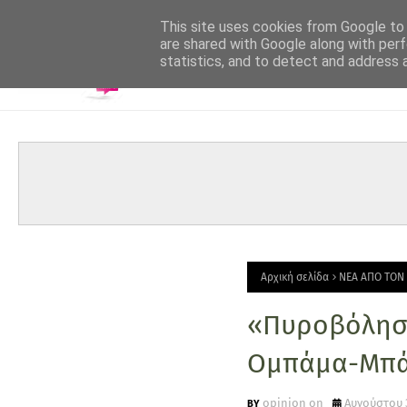
-->
This site uses cookies from Google to d
are shared with Google along with perf
statistics, and to detect and address 
Αρχική σελίδα
ΝΕΑ ΑΠΟ ΤΟΝ
«Πυροβόλησέ
Ομπάμα-Μπάιν
opinion on
Αυγούστου 3