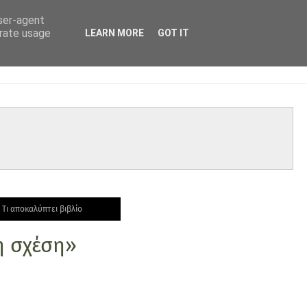
user-agent
erate usage
LEARN MORE
GOT IT
Τι αποκαλύπτει βιβλίο
ή σχέση»