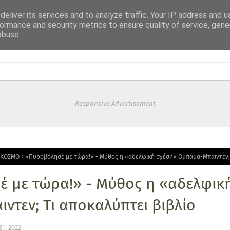
eliver its services and to analyze traffic. Your IP address and 
ormance and security metrics to ensure quality of service, gen
abuse.
Responsive Advertisement
 ΚΟΣΜΟ
«Πυροβόλησέ με τώρα!» - Μύθος η «αδελφική σχέση» Ομπάμα-Μπάιντεν; 
 με τώρα!» - Μύθος η «αδελφικ
τεν; Τι αποκαλύπτει βιβλίο
1, 2022