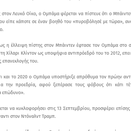
ς στον Λευκό Οίκο, ο Ομπάμα φέρεται να πίστευε ότι ο Μπάιντ
ου είπε κάποτε σε έναν βοηθό του «πυροβόλησέ με τώρα», ανα
ο.
πως η έλλειψη πίστης στον Μπάιντεν έφτασε τον Ομπάμα στο σ
 τη Χίλαρι Κλίντον ως υποψήφια αντιπρόεδρό του το 2012, επει
ς επανεκλογής του.
 ότι και το 2020 ο Ομπάμα υποστήριξε απρόθυμα τον πρώην αν
α την προεδρία, αφού ξεπέρασε τους φόβους ότι κάτι τ
α επώδυνο».
εται να κυκλοφορήσει στις 13 Σεπτεμβρίου, προσφέρει επίσης 
αντι στον Ντόναλντ Τραμπ.