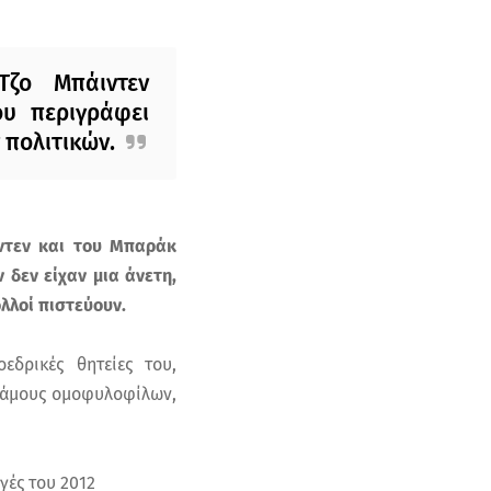
ζο Μπάιντεν
υ περιγράφει
 πολιτικών.
ιντεν και του Μπαράκ
δεν είχαν μια άνετη,
λλοί πιστεύουν.
εδρικές θητείες του,
 γάμους ομοφυλοφίλων,
γές του 2012