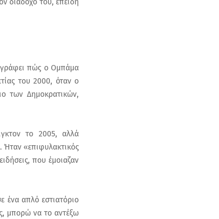
ον διάδοχό του, επειδή
ριγράφει πώς ο Ομπάμα
τίας του 2000, όταν ο
ιο των Δημοκρατικών,
ιγκτον το 2005, αλλά
ρ. Ήταν «επιφυλακτικός
ιδήσεις, που έμοιαζαν
ε ένα απλό εστιατόριο
ς, μπορώ να το αντέξω