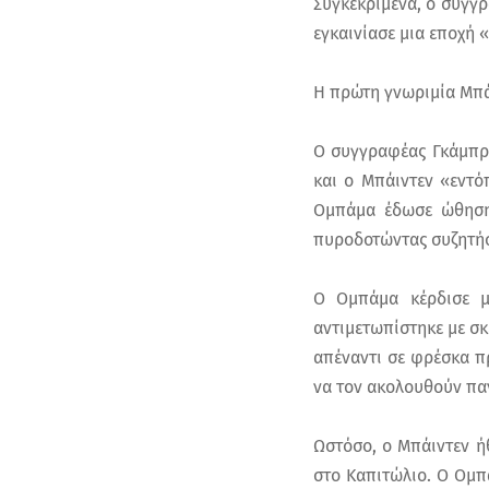
Συγκεκριμένα, ο συγγρ
εγκαινίασε μια εποχή 
Η πρώτη γνωριμία Μπά
Ο συγγραφέας Γκάμπρι
και ο Μπάιντεν «εντό
Ομπάμα έδωσε ώθηση 
πυροδοτώντας συζητήσε
Ο Ομπάμα κέρδισε μι
αντιμετωπίστηκε με σκ
απέναντι σε φρέσκα π
να τον ακολουθούν πα
Ωστόσο, ο Μπάιντεν ή
στο Καπιτώλιο. Ο Ομπ