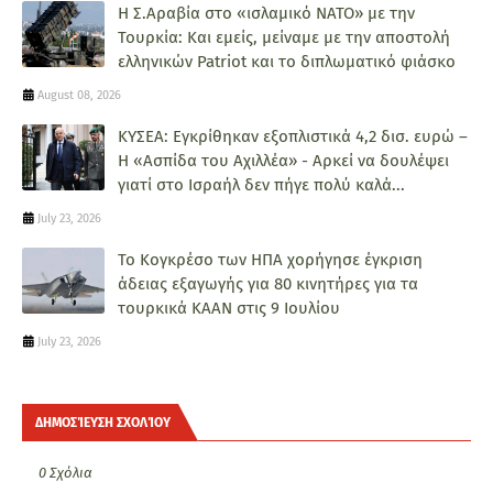
Η Σ.Αραβία στο «ισλαμικό ΝΑΤΟ» με την
Τουρκία: Και εμείς, μείναμε με την αποστολή
ελληνικών Patriot και το διπλωματικό φιάσκο
August 08, 2026
ΚΥΣΕΑ: Εγκρίθηκαν εξοπλιστικά 4,2 δισ. ευρώ –
Η «Ασπίδα του Αχιλλέα» - Αρκεί να δουλέψει
γιατί στο Ισραήλ δεν πήγε πολύ καλά...
July 23, 2026
Το Κογκρέσο των ΗΠΑ χορήγησε έγκριση
άδειας εξαγωγής για 80 κινητήρες για τα
τουρκικά ΚΑΑΝ στις 9 Ιουλίου
July 23, 2026
ΔΗΜΟΣΊΕΥΣΗ ΣΧΟΛΊΟΥ
0 Σχόλια