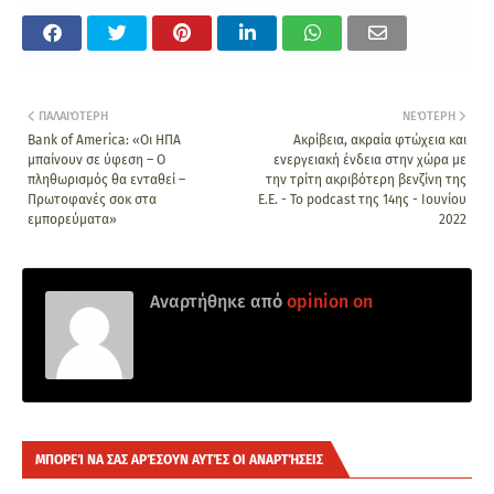
ΠΑΛΑΙΌΤΕΡΗ
ΝΕΌΤΕΡΗ
Bank of America: «Οι ΗΠΑ
Ακρίβεια, ακραία φτώχεια και
μπαίνουν σε ύφεση – Ο
ενεργειακή ένδεια στην χώρα με
πληθωρισμός θα ενταθεί –
την τρίτη ακριβότερη βενζίνη της
Πρωτοφανές σοκ στα
Ε.Ε. - Το podcast της 14ης - Ιουνίου
εμπορεύματα»
2022
Αναρτήθηκε από
opinion on
ΜΠΟΡΕΊ ΝΑ ΣΑΣ ΑΡΈΣΟΥΝ ΑΥΤΈΣ ΟΙ ΑΝΑΡΤΉΣΕΙΣ