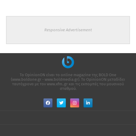
Responsive Advertisement
Το OpinionON είναι το online magazine της ΒΟLD One
(www.boldone.gr - www.boldmedia.gr). Το OpinionON μεταδίδει
ταυτόχρονα με τον www.xfm..gr και τις εκπομπές του μουσικού
σταθμού.