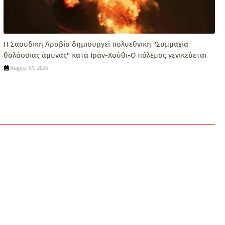
Η Σαουδική Αραβία δημιουργεί πολυεθνική "Συμμαχία
θαλάσσιας άμυνας" κατά Ιράν-Χούθι-Ο πόλεμος γενικεύεται
August 01, 2026