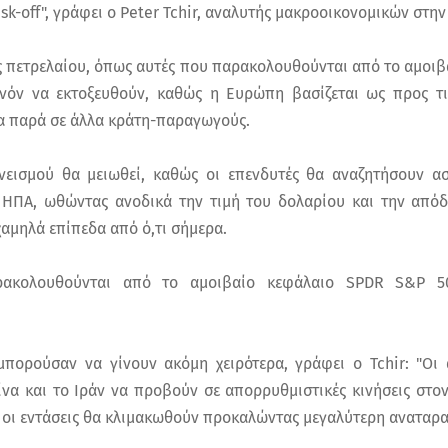
risk-off", γράφει ο Peter Tchir, αναλυτής μακροοικονομικών στη
ές πετρελαίου, όπως αυτές που παρακολουθούνται από το αμοιβ
νόν να εκτοξευθούν, καθώς η Ευρώπη βασίζεται ως προς τις
α παρά σε άλλα κράτη-παραγωγούς.
ανεισμού θα μειωθεί, καθώς οι επενδυτές θα αναζητήσουν α
 ΗΠΑ, ωθώντας ανοδικά την τιμή του δολαρίου και την απόδ
χαμηλά επίπεδα από ό,τι σήμερα.
ρακολουθούνται από το αμοιβαίο κεφάλαιο SPDR S&P 50
μπορούσαν να γίνουν ακόμη χειρότερα, γράφει ο Tchir: "Οι
Κίνα και το Ιράν να προβούν σε απορρυθμιστικές κινήσεις στ
ς, οι εντάσεις θα κλιμακωθούν προκαλώντας μεγαλύτερη αναταρα