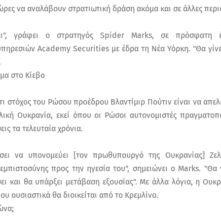
ώρες να αναλάβουν στρατιωτική δράση ακόμα και σε άλλες περι
ι", γράφει ο στρατηγός Spider Marks, σε πρόσφατη έ
πηρεσιών Academy Securities με έδρα τη Νέα Υόρκη. "Θα γίνει
.
μα στο Κίεβο
τι στόχος του Ρώσου προέδρου Βλαντίμιρ Πούτιν είναι να απε
ική Ουκρανία, εκεί όπου οι Ρώσοι αυτονομιστές πραγματοπ
εις τα τελευταία χρόνια.
σει να υπονομεύει [τον πρωθυπουργό της Ουκρανίας] Ζελ
 εμπιστοσύνης προς την ηγεσία του", σημειώνει ο Marks. "Θα 
ει και θα υπάρξει μετάβαση εξουσίας". Με άλλα λόγια, η Ουκρ
ου ουσιαστικά θα διοικείται από το Κρεμλίνο.
ώνα;