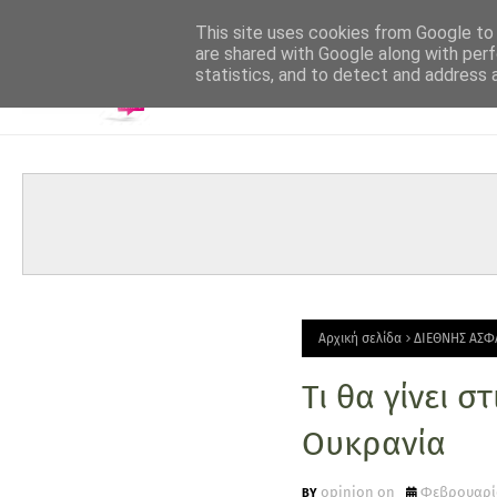
-->
This site uses cookies from Google to d
are shared with Google along with perf
statistics, and to detect and address 
Αρχική σελίδα
ΔΙΕΘΝΗΣ ΑΣΦ
Τι θα γίνει σ
Ουκρανία
opinion on
Φεβρουαρίο