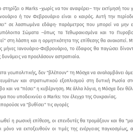
 στηρίζει ο Marks –χωρίς να τον αναφέρει– την εκτίμησή του 
νουάριο ή τον Φεβρουάριο είναι ο καιρός. Αυτή την περίοδ
ήσει" σε λασπωμένα εδάφη· παράμετρος που μπορεί να μην ε
 υπόλοιπα Σώματα –όπως τα Τεθωρακισμένα και το Πυροβο
εί" στη λάσπη και η ορμητικότητα της επίθεσης θα ανακοπεί. 
υς μήνες Ιανουάριο-Φεβρουάριο, το έδαφος θα παγώσει δίνοντ
ς δυνάμεις να προελάσουν αστραπιαία.
ματα γεωπολιτικής, δεν "βλέπουν" τη Μόσχα να αναλαμβάνει άμ
ευμάτων και στρατιωτικού εξοπλισμού στη δυτική Ρωσία στο
βο και να "πέσει" η κυβέρνηση. Με άλλα λόγια, η Μόσχα δεν θέλ
σμα που υποδεικνύει ο Marks: τον έλεγχο της Ουκρανίας.
πορούσε να "βυθίσει" τις αγορές
ωθεί η ρωσική επίθεση, οι επενδυτές θα τρομάξουν και θα "μα
χι μόνο να εκτοξευθούν οι τιμές της ενέργειας παγκοσμίως, 