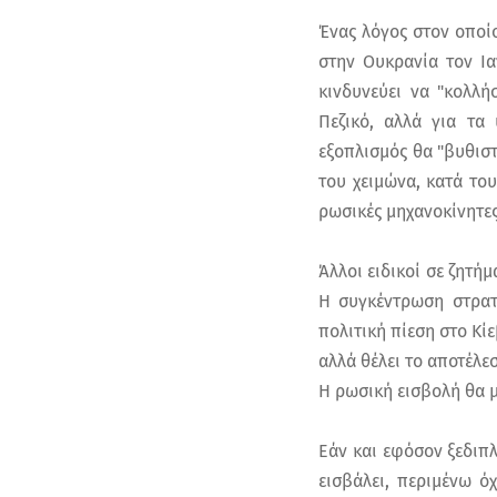
Ένας λόγος στον οποίο
στην Ουκρανία τον Ια
κινδυνεύει να "κολλ
Πεζικό, αλλά για τα
εξοπλισμός θα "βυθιστ
του χειμώνα, κατά το
ρωσικές μηχανοκίνητε
Άλλοι ειδικοί σε ζητή
Η συγκέντρωση στρατ
πολιτική πίεση στο Κίε
αλλά θέλει το αποτέλε
Η ρωσική εισβολή θα μ
Εάν και εφόσον ξεδιπλ
εισβάλει, περιμένω ό