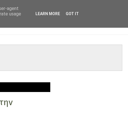
user-agent
erate usage
LEARN MORE
GOT IT
στην