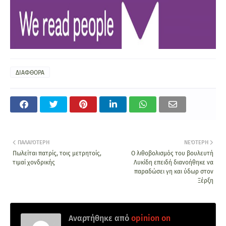
ΔΙΑΦΘΟΡΑ
ΠΑΛΑΙΌΤΕΡΗ
ΝΕΌΤΕΡΗ
Πωλείται πατρίς, τοις μετρητοίς,
Ο λιθοβολισμός του βουλευτή
τιμαί χονδρικής
Λυκίδη επειδή διανοήθηκε να
παραδώσει γη και ύδωρ στον
Ξέρξη
Αναρτήθηκε από
opinion on