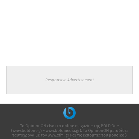
Responsive Advertisement
Το OpinionON είναι το online magazine της ΒΟLD One
(www.boldone.gr - www.boldmedia.gr). Το OpinionON μεταδίδει
ταυτόχρονα με τον www.xfm..gr και τις εκπομπές του μουσικού