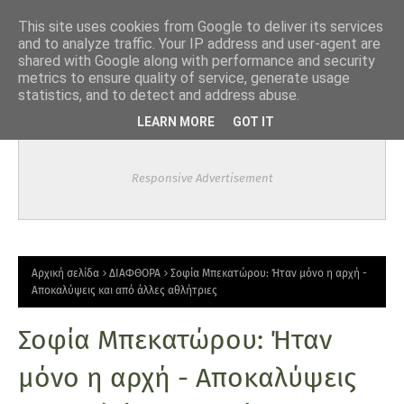
-->
This site uses cookies from Google to deliver its services
and to analyze traffic. Your IP address and user-agent are
shared with Google along with performance and security
metrics to ensure quality of service, generate usage
statistics, and to detect and address abuse.
LEARN MORE
GOT IT
Responsive Advertisement
Αρχική σελίδα
ΔΙΑΦΘΟΡΑ
Σοφία Μπεκατώρου: Ήταν μόνο η αρχή -
Aποκαλύψεις και από άλλες αθλήτριες
Σοφία Μπεκατώρου: Ήταν
μόνο η αρχή - Aποκαλύψεις