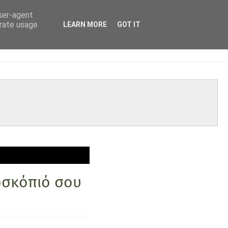
user-agent
erate usage
LEARN MORE
GOT IT
ροσκόπιό σου