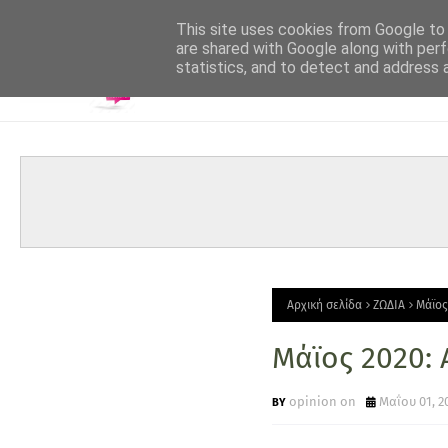
-->
This site uses cookies from Google to d
are shared with Google along with perf
statistics, and to detect and address 
Αρχική σελίδα
ΖΩΔΙΑ
Μάϊος
Μάϊος 2020: 
opinion on
Μαΐου 01, 2