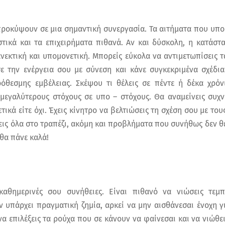
προκύψουν σε μια σημαντική συνεργασία. Τα αιτήματα που υπ
στικά και τα επιχειρήματα πιθανά. Αν και δύσκολη, η κατάστ
ανεκτική και υπομονετική. Μπορείς εύκολα να αντιμετωπίσεις τ
ε την ενέργεια σου με σύνεση και κάνε συγκεκριμένα σχέδι
όθεσμης εμβέλειας. Σκέψου τι θέλεις σε πέντε ή δέκα χρόν
 μεγαλύτερους στόχους σε υπο – στόχους. Θα αναμείνεις συχν
τικά είτε όχι. Έχεις κίνητρο να βελτιώσεις τη σχέση σου με το
ζεις όλα στο τραπέζι, ακόμη και προβλήματα που συνήθως δεν θέ
 θα πάνε καλά!
αθημερινές σου συνήθειες. Είναι πιθανό να νιώσεις τεμ
 υπάρχει πραγματική ζημία, αρκεί να μην αισθάνεσαι ένοχη γι
 να επιλέξεις τα ρούχα που σε κάνουν να φαίνεσαι και να νιώθε