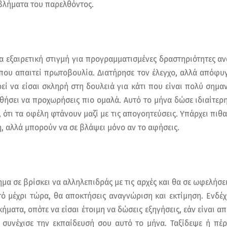
οβλήματα του παρελθόντος.
ια εξαιρετική στιγμή για προγραμματισμένες δραστηριότητες α
που απαιτεί πρωτοβουλία. Διατήρησε τον έλεγχο, αλλά απόφυγ
ί να είσαι σκληρή στη δουλειά για κάτι που είναι πολύ σημαν
θήσει να προχωρήσεις πιο ομαλά. Αυτό το μήνα δώσε ιδιαίτερ
, ότι τα οφέλη φτάνουν μαζί με τις απογοητεύσεις. Υπάρχει πι
, αλλά μπορούν να σε βλάψει μόνο αν το αφήσεις.
ημα σε βρίσκει να αλληλεπιδράς με τις αρχές και θα σε ωφελήσει
στό μέχρι τώρα, θα αποκτήσεις αναγνώριση και εκτίμηση. Ενδέ
ήματα, οπότε να είσαι έτοιμη να δώσεις εξηγήσεις, εάν είναι απ
συνέχισε την εκπαίδευσή σου αυτό το μήνα. Ταξίδεψε ή πέ