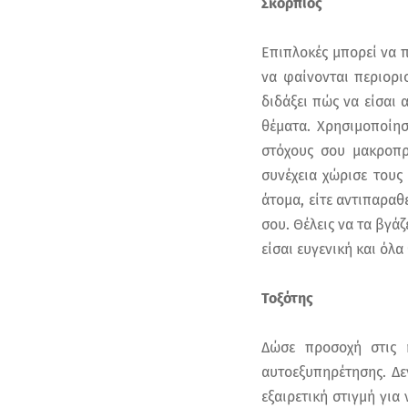
Σκορπιός
Επιπλοκές μπορεί να 
να φαίνονται περιορι
διδάξει πώς να είσαι 
θέματα. Χρησιμοποίησ
στόχους σου μακροπρ
συνέχεια χώρισε τους
άτομα, είτε αντιπαραθε
σου. Θέλεις να τα βγά
είσαι ευγενική και όλα
Τοξότης
Δώσε προσοχή στις κ
αυτοεξυπηρέτησης. Δεν
εξαιρετική στιγμή για