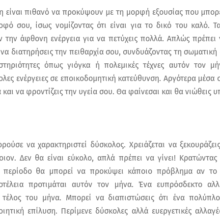
ση είναι πιθανό να προκύψουν με τη μορφή εξουσίας που μπορ
οφό σου, ίσως νομίζοντας ότι είναι για το δικό του καλό. Τ
ν την άφθονη ενέργεια για να πετύχεις πολλά. Απλώς πρέπει 
 να διατηρήσεις την πειθαρχία σου, συνδυάζοντας τη σωματική
αστηριότητες όπως γιόγκα ή πολεμικές τέχνες αυτόν τον μ
ολες ενέργειες σε εποικοδομητική κατεύθυνση. Αργότερα μέσα σ
 και να φροντίζεις την υγεία σου. Θα φαίνεσαι και θα νιώθεις υ
ρούσε να χαρακτηριστεί δύσκολος. Χρειάζεται να ξεκουράζει
ιον. Δεν θα είναι εύκολο, απλά πρέπει να γίνει! Κρατώντας
ν περίοδο θα μπορεί να προκύψει κάποιο πρόβλημα αν το
ιοτέλεια προτιμάται αυτόν τον μήνα. Ένα ευπρόσδεκτο α
ο τέλος του μήνα. Μπορεί να διαπιστώσεις ότι ένα πολύπ
οιητική επίλυση. Περίμενε δύσκολες αλλά ευεργετικές αλλαγ