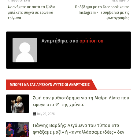
ΠΑΛΑΙΌΤΕΡΗ
ΝΕΌΤΕΡΗ
Aν ανήκετε σε αυτά τα ζώδια
Πρόβλημα με το Facebook και το
μπλέκετε συχνά σε ερωτικά
Instagram - Τι συμβαίνει με τις
τρίγωνα
φωτογραφίες
Αναρτήθηκε από
opinion on
ΜΠΟΡΕΊ ΝΑ ΣΑΣ ΑΡΈΣΟΥΝ ΑΥΤΈΣ ΟΙ ΑΝΑΡΤΉΣΕΙΣ
Ζωή σαν μυθιστόρημα για τη Μαίρη Λίντα που
έφυγε στα 91 της χρόνια:
July 22, 2026
Γιάννης Βαρδής: Λεγόμενα του τύπου «τα
φτιάξαμε μαζί» ή «ανταλλάσσαμε ιδέες» δεν