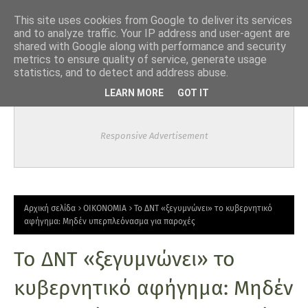
-->
This site uses cookies from Google to deliver its services
and to analyze traffic. Your IP address and user-agent are
shared with Google along with performance and security
metrics to ensure quality of service, generate usage
statistics, and to detect and address abuse.
LEARN MORE
GOT IT
Responsive Advertisement
Αρχική σελίδα
ΟΙΚΟΝΟΜΙΑ
Το ΔΝΤ «ξεγυμνώνει» το κυβερνητικό
αφήγημα: Μηδέν υπερπλεόνασμα για παροχές
Το ΔΝΤ «ξεγυμνώνει» το
κυβερνητικό αφήγημα: Μηδέν