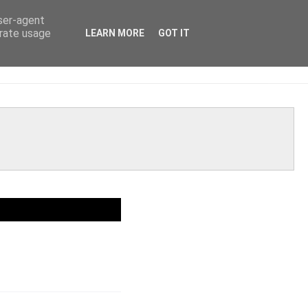
user-agent
erate usage
LEARN MORE
GOT IT