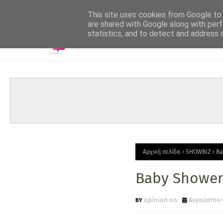
-->
This site uses cookies from Google to d
are shared with Google along with perf
statistics, and to detect and address 
Αρχική σελίδα
SHOWBIZ
Ba
Baby Shower
opinion on
Αυγούστου 0