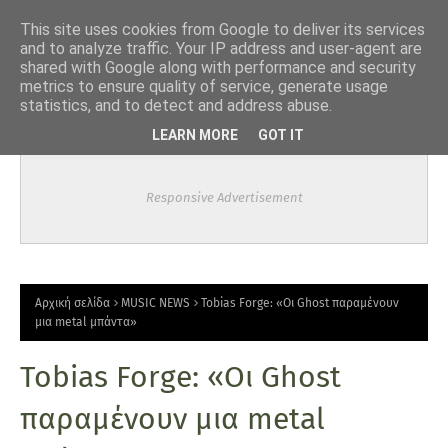
-->
This site uses cookies from Google to deliver its services
and to analyze traffic. Your IP address and user-agent are
shared with Google along with performance and security
metrics to ensure quality of service, generate usage
statistics, and to detect and address abuse.
LEARN MORE
GOT IT
Responsive Advertisement
Αρχική σελίδα
MUSIC NEWS
Tobias Forge: «Οι Ghost παραμένουν
μια metal μπάντα»
Tobias Forge: «Οι Ghost
παραμένουν μια metal