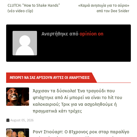
CLUTCH: “How to Shake Hands”
«Καμιά ανησυχία για το αύριο»
(νέο video clip)
από τον Dee Snider
Αναρτήθηκε από
opinion on
ΜΠΟΡΕΊ ΝΑ ΣΑΣ ΑΡΈΣΟΥΝ ΑΥΤΈΣ ΟΙ ΑΝΑΡΤΉΣΕΙΣ
Άρχισαν τα δύσκολα! Ένα τραγούδι που
φτιάχτηκε από Ai μπορεί να είναι το hit του
καλοκαιριού; Τρικ για να ασχοληθούμε ή
πραγματικά κάτι τρέχει;
August 05, 2026
Ροντ Στιούαρτ: Ο 81χρονος ροκ σταρ παραλίγο