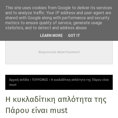
-->
This site uses cookies from Google to deliver its services
and to analyze traffic. Your IP address and user-agent are
shared with Google along with performance and security
metrics to ensure quality of service, generate usage
statistics, and to detect and address abuse.
LEARN MORE
GOT IT
Responsive Advertisement
Αρχική σελίδα
ΤΟΥΡΙΣΜΟΣ
Η κυκλαδίτικη απλότητα της Πάρου είναι
must
Η κυκλαδίτικη απλότητα της
Πάρου είναι must