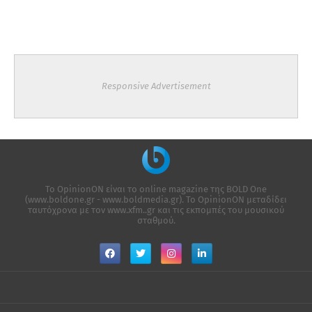
Responsive Advertisement
Το OpinionON είναι το online magazine της ΒΟLD One
(www.boldone.gr - www.boldmedia.gr). Το OpinionON μεταδίδει
ταυτόχρονα με τον www.xfm..gr και τις εκπομπές του μουσικού
σταθμού.