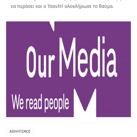
να περάσει και ο Τσανλτί ολοκλήρωσε το θαύμα.
ΑΘΛΗΤΙΣΜΟΣ