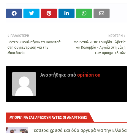
ΠΑΛΑΙΌΤΕΡΗ
ΝΕΌΤΕΡΗ
Βίντεο: «Βούλιαξαν» τα Γιαννιτσά
Mουντιάλ 2018: Σουηδία-Ελβετία
στη συγκέντρωση για την
και Κολομβία - Αγγλία στη μάχη
Μακεδονία
των προημιτελικών
Αναρτήθηκε από
opinion on
ΜΠΟΡΕΊ ΝΑ ΣΑΣ ΑΡΈΣΟΥΝ ΑΥΤΈΣ ΟΙ ΑΝΑΡΤΉΣΕΙΣ
Τέσσερα χρυσά και δύο αργυρά για την Ελλάδα