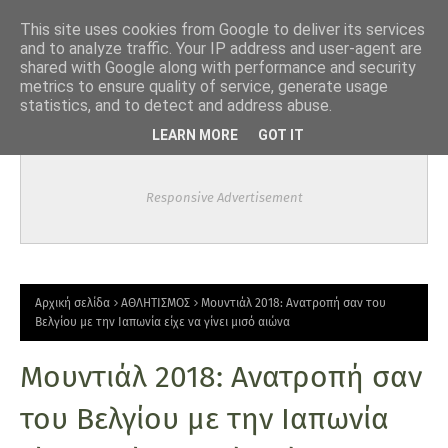
-->
This site uses cookies from Google to deliver its services
and to analyze traffic. Your IP address and user-agent are
shared with Google along with performance and security
metrics to ensure quality of service, generate usage
statistics, and to detect and address abuse.
LEARN MORE
GOT IT
Responsive Advertisement
Αρχική σελίδα
ΑΘΛΗΤΙΣΜΟΣ
Μουντιάλ 2018: Ανατροπή σαν του
Βελγίου με την Ιαπωνία είχε να γίνει μισό αιώνα
Μουντιάλ 2018: Ανατροπή σαν
του Βελγίου με την Ιαπωνία