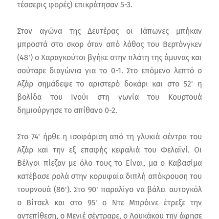
τέσσερις φορές) επικράτησαν 5-3.
Στον αγώνα της Δευτέρας οι Ιάπωνες μπήκαν
μπροστά στο σκορ όταν από λάθος του Βερτόνγκεν
(48') ο Χαραγκούτσι βγήκε στην πλάτη της άμυνας και
σούταρε διαγώνια για το 0-1. Στο επόμενο λεπτό ο
Αζάρ σημάδεψε το αριστερό δοκάρι και στο 52' η
βολίδα του Ινούι στη γωνία του Κουρτουά
δημιούργησε το απίθανο 0-2.
Στο 74' ήρθε η ισοφάριση από τη γλυκιά σέντρα του
Αζάρ και την εξ επαφής κεφαλιά του Φελαϊνί. Οι
Βέλγοι πίεζαν με όλο τους το Είναι, μα ο Καβασίμα
κατέβασε ρολά στην κορυφαία διπλή απόκρουση του
τουρνουά (86'). Στο 90' παραλίγο να βάλει αυτογκόλ
ο Βίτσελ και στο 95' ο Ντε Μπρόινε έτρεξε την
αντεπίθεση, ο Μενιέ σέντραρε, ο Λουκάκου την άφησε